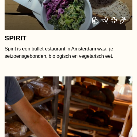
Zuid
Plantaardig
Zuid-Oost
Sociaal
Overige
SPIRIT
Spirit is een buffetrestaurant in Amsterdam waar je
Wereldsmaken
seizoensgebonden, biologisch en vegetarisch eet.