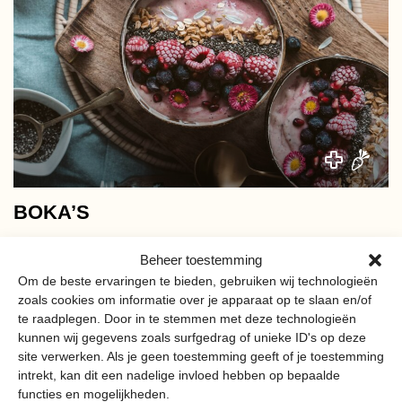
BOKA’S
Bij Boka’s geniet je van een lekker ontbijt, van acai bowls
Beheer toestemming
tot sandwiches met zoveel mogelijke lokale producten.
Om de beste ervaringen te bieden, gebruiken wij technologieën
zoals cookies om informatie over je apparaat op te slaan en/of
te raadplegen. Door in te stemmen met deze technologieën
kunnen wij gegevens zoals surfgedrag of unieke ID's op deze
site verwerken. Als je geen toestemming geeft of je toestemming
intrekt, kan dit een nadelige invloed hebben op bepaalde
functies en mogelijkheden.