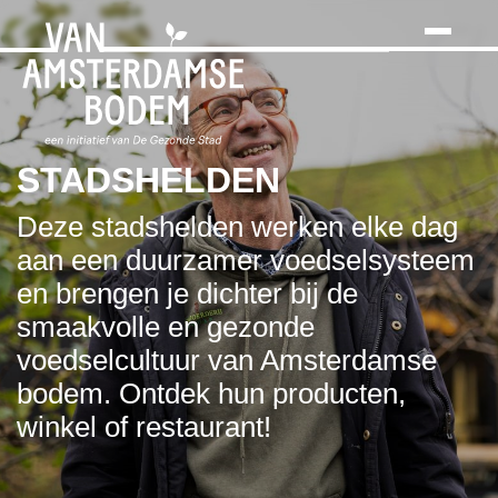
Search
Skip
to
the
content
STADSHELDEN
Deze stadshelden werken elke dag
aan een duurzamer voedselsysteem
en brengen je dichter bij de
smaakvolle en gezonde
voedselcultuur van Amsterdamse
bodem. Ontdek hun producten,
winkel of restaurant!