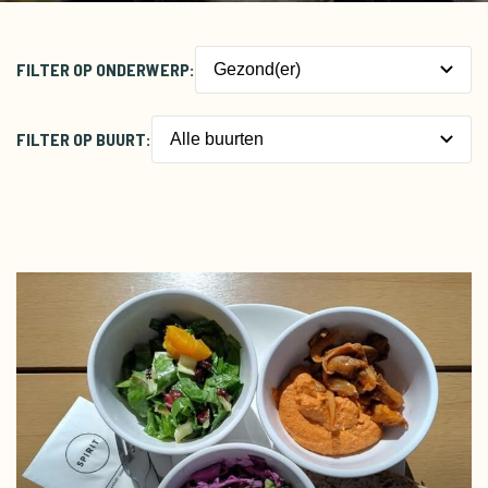
FILTER OP ONDERWERP:
Gezond(er)
Biodiversiteit
FILTER OP BUURT:
Alle buurten
Betaalbaar
Centrum
Biologisch
Nieuw-West
Circulair
Noord
Gezond(er)
Oost
Lokaal verbouwd
West
Meedoen