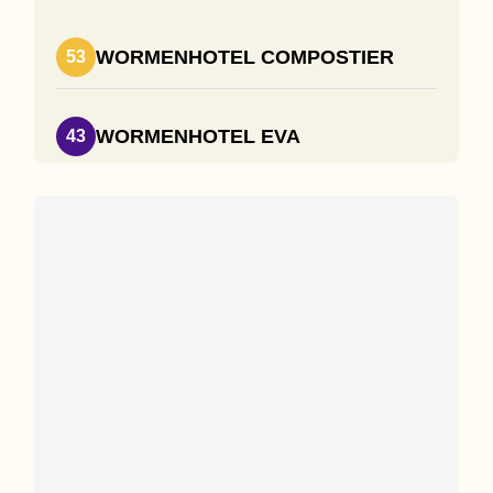
WORMENHOTEL COMPOSTIER
53
WORMENHOTEL EVA
43
AFVAL NAAR OOGST
30
WORMENHOTEL COCASA
10
BOKASHI
1
WORMENWINKEL
1