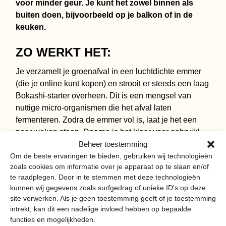
voor minder geur. Je kunt het zowel binnen als
buiten doen, bijvoorbeeld op je balkon of in de
keuken.
ZO WERKT HET:
Je verzamelt je groenafval in een luchtdichte emmer
(die je online kunt kopen) en strooit er steeds een laag
Bokashi-starter overheen. Dit is een mengsel van
nuttige micro-organismen die het afval laten
fermenteren. Zodra de emmer vol is, laat je het een
paar weken staan. Daarna is het klaar voor gebruik!
Beheer toestemming
Bokashi is dus een makkelijke, snelle en geurloze
Om de beste ervaringen te bieden, gebruiken wij technologieën
manier om je afval te composteren.
zoals cookies om informatie over je apparaat op te slaan en/of
te raadplegen. Door in te stemmen met deze technologieën
Bestel hier met korting
kunnen wij gegevens zoals surfgedrag of unieke ID's op deze
site verwerken. Als je geen toestemming geeft of je toestemming
intrekt, kan dit een nadelige invloed hebben op bepaalde
functies en mogelijkheden.