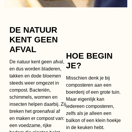
DE NATUUR
KENT GEEN
AFVAL
HOE BEGIN
De natuur kent geen afval,
JE?
en dus worden bladeren,
takken en dode bloemen
Misschien denk je bij
steeds weer omgezet in
composteren aan een
compost. Bacteriën,
boerderij of een grote tuin.
schimmels, wormen en
Maar eigenlijk kan
insecten helpen daarbij. Zij
iedereen composteren,
breken het groenafval af
zelfs als je alleen een
en maken er compost van:
balkon of een klein hoekje
een voedzame, rijke
in de keuken hebt.