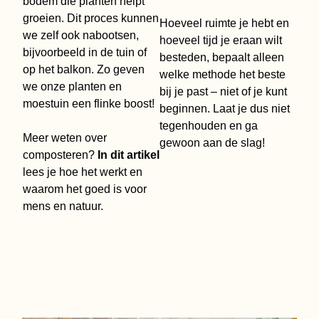
bodem die planten helpt
groeien. Dit proces kunnen
Hoeveel ruimte je hebt en
we zelf ook nabootsen,
hoeveel tijd je eraan wilt
bijvoorbeeld in de tuin of
besteden, bepaalt alleen
op het balkon. Zo geven
welke methode het beste
we onze planten en
bij je past – niet of je kunt
moestuin een flinke boost!
beginnen. Laat je dus niet
tegenhouden en ga
Meer weten over
gewoon aan de slag!
composteren?
In dit artikel
lees je hoe het werkt en
waarom het goed is voor
mens en natuur.