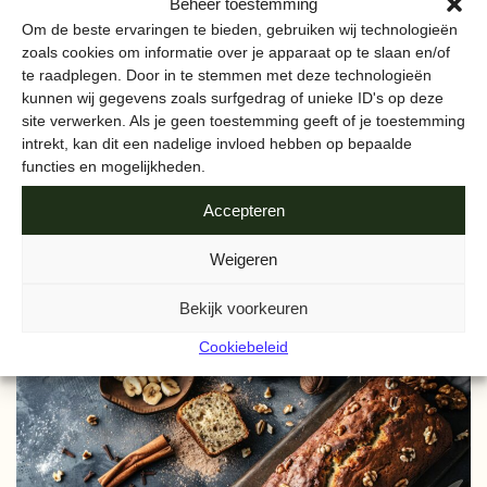
Beheer toestemming
Om de beste ervaringen te bieden, gebruiken wij technologieën
zoals cookies om informatie over je apparaat op te slaan en/of
te raadplegen. Door in te stemmen met deze technologieën
kunnen wij gegevens zoals surfgedrag of unieke ID's op deze
site verwerken. Als je geen toestemming geeft of je toestemming
intrekt, kan dit een nadelige invloed hebben op bepaalde
functies en mogelijkheden.
Tip
KOOP LOKAAL
Accepteren
Lokaal eten lijkt soms lastig, zeker als je in de stad woont.
Weigeren
Maar wist je dat je best makkelijk groente, fruit, vlees of vis
van boeren uit de buurt kunt kopen?
Bekijk voorkeuren
Cookiebeleid