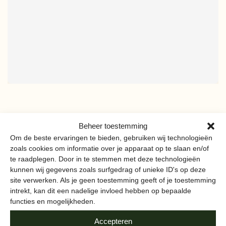
DEEL DEZE PAGINA
Beheer toestemming
Om de beste ervaringen te bieden, gebruiken wij technologieën
zoals cookies om informatie over je apparaat op te slaan en/of
te raadplegen. Door in te stemmen met deze technologieën
kunnen wij gegevens zoals surfgedrag of unieke ID's op deze
site verwerken. Als je geen toestemming geeft of je toestemming
intrekt, kan dit een nadelige invloed hebben op bepaalde
MEER VAN
functies en mogelijkheden.
AMSTERDAMSE BODEM
Accepteren