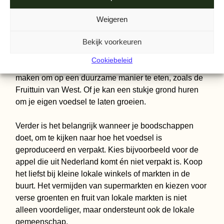
DUURZAMER TE ETEN?
Weigeren
Inwoners van Amsterdam kunnen zelf duurzamer eten
door zo veel mogelijk hun eigen groenten en fruit te
Bekijk voorkeuren
verbouwen als ze de ruimte hebben. Ook zijn er veel
Cookiebeleid
leuke initiatieven in Amsterdam die het mogelijk
maken om op een duurzame manier te eten, zoals de
Fruittuin van West. Of je kan een stukje grond huren
om je eigen voedsel te laten groeien.
Verder is het belangrijk wanneer je boodschappen
doet, om te kijken naar hoe het voedsel is
geproduceerd en verpakt. Kies bijvoorbeeld voor de
appel die uit Nederland komt én niet verpakt is. Koop
het liefst bij kleine lokale winkels of markten in de
buurt. Het vermijden van supermarkten en kiezen voor
verse groenten en fruit van lokale markten is niet
alleen voordeliger, maar ondersteunt ook de lokale
gemeenschap.