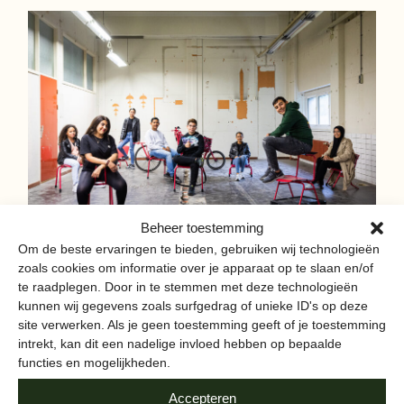
Beheer toestemming
Om de beste ervaringen te bieden, gebruiken wij technologieën
HEBBEN JULLIE NOG EEN
zoals cookies om informatie over je apparaat op te slaan en/of
te raadplegen. Door in te stemmen met deze technologieën
TIP VOOR
kunnen wij gegevens zoals surfgedrag of unieke ID's op deze
AMSTERDAMMERS? WAT
site verwerken. Als je geen toestemming geeft of je toestemming
intrekt, kan dit een nadelige invloed hebben op bepaalde
KAN IK ALS INWONER VAN
functies en mogelijkheden.
DE STAD ZELF DOEN OM
Accepteren