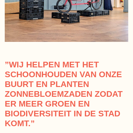
”WIJ
HELPEN MET HET
SCHOONHOUDEN VAN ONZE
BUURT EN PLANTEN
ZONNEBLOEMZADEN ZODAT
ER MEER GROEN EN
BIODIVERSITEIT IN DE STAD
KOMT.”