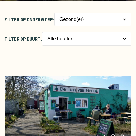
FILTER OP ONDERWERP:
Gezond(er)
Biodiversiteit
FILTER OP BUURT:
Alle buurten
Betaalbaar
Centrum
Biologisch
Nieuw-West
Circulair
Noord
Gezond(er)
Oost
Lokaal verbouwd
West
Meedoen