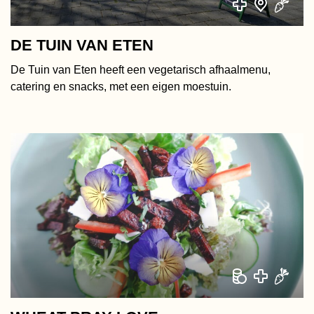
Zuid
Plantaardig
DE TUIN VAN ETEN
Zuid-Oost
De Tuin van Eten heeft een vegetarisch afhaalmenu,
Sociaal
Overige
catering en snacks, met een eigen moestuin.
Wereldsmaken