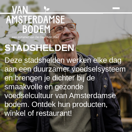
Search
Skip
to
the
content
STADSHELDEN
Deze stadshelden werken elke dag
aan een duurzamer voedselsysteem
en brengen je dichter bij de
smaakvolle en gezonde
voedselcultuur van Amsterdamse
bodem. Ontdek hun producten,
winkel of restaurant!