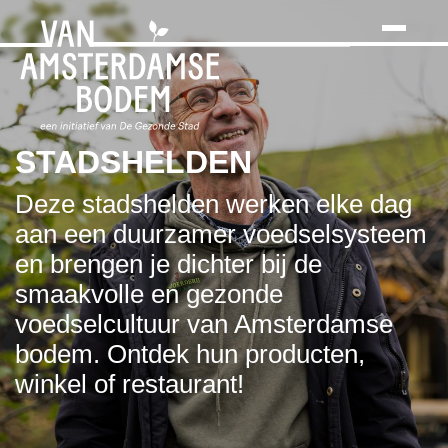
Search
Skip
to
the
content
STADSHELDEN
Deze stadshelden werken elke dag
aan een duurzamer voedselsysteem
en brengen je dichter bij de
smaakvolle en gezonde
voedselcultuur van Amsterdamse
bodem. Ontdek hun producten,
winkel of restaurant!