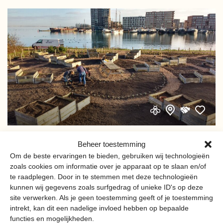
MOESTUINVERENIGING
Beheer toestemming
PROEFEILAND
Om de beste ervaringen te bieden, gebruiken wij technologieën
zoals cookies om informatie over je apparaat op te slaan en/of
De Moestuinvereniging Proefeiland biedt buurtbewoners
te raadplegen. Door in te stemmen met deze technologieën
een permanente locatie op IJburg om groente te telen.
kunnen wij gegevens zoals surfgedrag of unieke ID's op deze
site verwerken. Als je geen toestemming geeft of je toestemming
intrekt, kan dit een nadelige invloed hebben op bepaalde
functies en mogelijkheden.