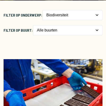
FILTER OP ONDERWERP:
Biodiversiteit
Biodiversiteit
FILTER OP BUURT:
Alle buurten
Betaalbaar
Centrum
Biologisch
Nieuw-West
Circulair
Noord
Gezond(er)
Oost
Lokaal verbouwd
West
Meedoen