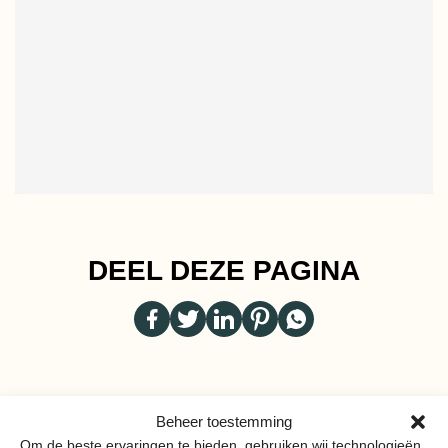
DEEL DEZE PAGINA
Beheer toestemming
MEER VAN
Om de beste ervaringen te bieden, gebruiken wij technologieën