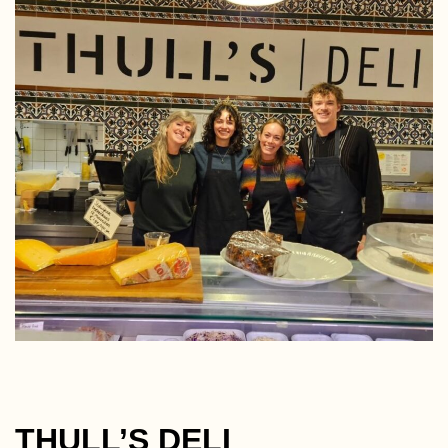
THULL’S DELI