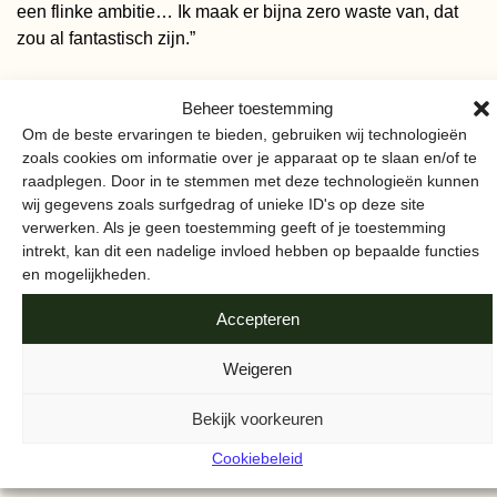
een flinke ambitie… Ik maak er bijna zero waste van, dat
zou al fantastisch zijn.”
”ALS ONZE GASTEN ERVOOR
Beheer toestemming
KIEZEN OM HUN DAGELIJKSE
Om de beste ervaringen te bieden, gebruiken wij technologieën
zoals cookies om informatie over je apparaat op te slaan en/of te
SCHOONMAAK OVER TE
raadplegen. Door in te stemmen met deze technologieën kunnen
SLAAN, PLANTEN WIJ EEN
wij gegevens zoals surfgedrag of unieke ID's op deze site
verwerken. Als je geen toestemming geeft of je toestemming
BOOM MET HOTELS FOR
intrekt, kan dit een nadelige invloed hebben op bepaalde functies
TREES. INMIDDELS KUNNEN
en mogelijkheden.
WE HIERDOOR ZOVEEL
Accepteren
BOMEN PLANTEN DAT WE
Weigeren
HET WOON-WERKVERKEER
Bekijk voorkeuren
VAN AL ONZE MEDEWERKERS
KUNNEN COMPENSEREN.”
Cookiebeleid