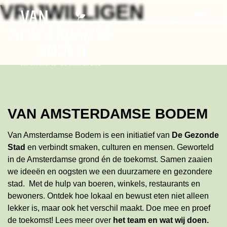
Search
Skip
VRIJWILLIGEN
to
the
content
VAN AMSTERDAMSE BODEM
Van Amsterdamse Bodem is een initiatief van
De Gezonde
Stad
en verbindt smaken, culturen en mensen. Geworteld
in de Amsterdamse grond én de toekomst. Samen zaaien
we ideeën en oogsten we een duurzamere en gezondere
stad. Met de hulp van boeren, winkels, restaurants en
bewoners. Ontdek hoe lokaal en bewust eten niet alleen
lekker is, maar ook het verschil maakt. Doe mee en proef
de toekomst!
Lees meer
over
het team en wat wij doen
.