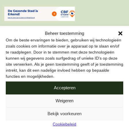
Beheer toestemming
Om de beste ervaringen te bieden, gebruiken wij technologieën
zoals cookies om informatie over je apparaat op te slaan en/of
te raadplegen. Door in te stemmen met deze technologieën
ONZE NIEUWSBRIEF
kunnen wij gegevens zoals surfgedrag of unieke ID's op deze
site verwerken. Als je geen toestemming geeft of je toestemming
Schrijf je in voor onze nieuwsbrief om als eerste te lezen
intrekt, kan dit een nadelige invloed hebben op bepaalde
over de leukste projecten en duurzame tips over hoe jij de
functies en mogelijkheden.
stad gezond kunt maken.
Accepteren
E-mailadres
*
Weigeren
Bekijk voorkeuren
Cookiebeleid
Naam
*