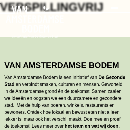
Search
Skip
VERSPILLINGVRIJ
to
the
content
VAN AMSTERDAMSE BODEM
Van Amsterdamse Bodem is een initiatief van
De Gezonde
Stad
en verbindt smaken, culturen en mensen. Geworteld
in de Amsterdamse grond én de toekomst. Samen zaaien
we ideeën en oogsten we een duurzamere en gezondere
stad. Met de hulp van boeren, winkels, restaurants en
bewoners. Ontdek hoe lokaal en bewust eten niet alleen
lekker is, maar ook het verschil maakt. Doe mee en proef
de toekomst!
Lees meer
over
het team en wat wij doen
.