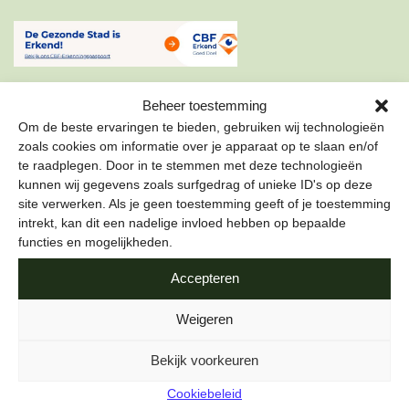
Beheer toestemming
Om de beste ervaringen te bieden, gebruiken wij technologieën
zoals cookies om informatie over je apparaat op te slaan en/of
te raadplegen. Door in te stemmen met deze technologieën
ONZE NIEUWSBRIEF
kunnen wij gegevens zoals surfgedrag of unieke ID's op deze
site verwerken. Als je geen toestemming geeft of je toestemming
Schrijf je in voor onze nieuwsbrief om als eerste te lezen
intrekt, kan dit een nadelige invloed hebben op bepaalde
over de leukste projecten en duurzame tips over hoe jij de
functies en mogelijkheden.
stad gezond kunt maken.
Accepteren
E-mailadres
*
Weigeren
Bekijk voorkeuren
Cookiebeleid
Naam
*