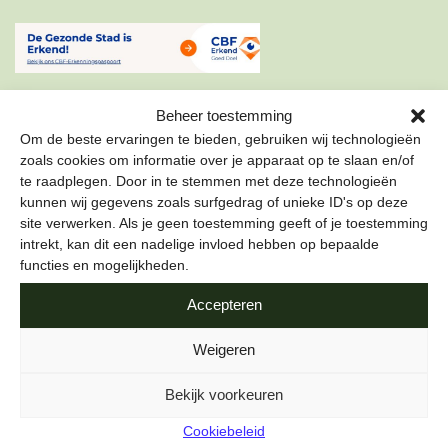
Beheer toestemming
Om de beste ervaringen te bieden, gebruiken wij technologieën
zoals cookies om informatie over je apparaat op te slaan en/of
te raadplegen. Door in te stemmen met deze technologieën
ONZE NIEUWSBRIEF
kunnen wij gegevens zoals surfgedrag of unieke ID's op deze
site verwerken. Als je geen toestemming geeft of je toestemming
Schrijf je in voor onze nieuwsbrief om als eerste te lezen
intrekt, kan dit een nadelige invloed hebben op bepaalde
over de leukste projecten en duurzame tips over hoe jij de
functies en mogelijkheden.
stad gezond kunt maken.
Accepteren
E-mailadres
*
Weigeren
Bekijk voorkeuren
Cookiebeleid
Naam
*