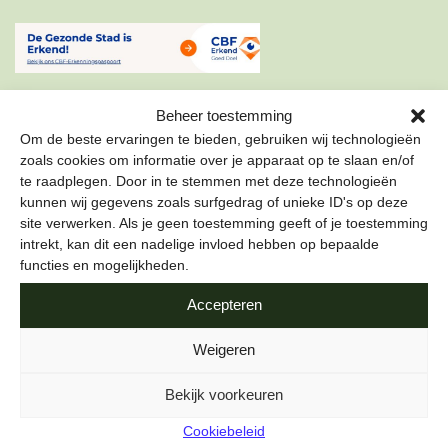
Beheer toestemming
Om de beste ervaringen te bieden, gebruiken wij technologieën
zoals cookies om informatie over je apparaat op te slaan en/of
te raadplegen. Door in te stemmen met deze technologieën
ONZE NIEUWSBRIEF
kunnen wij gegevens zoals surfgedrag of unieke ID's op deze
site verwerken. Als je geen toestemming geeft of je toestemming
Schrijf je in voor onze nieuwsbrief om als eerste te lezen
intrekt, kan dit een nadelige invloed hebben op bepaalde
over de leukste projecten en duurzame tips over hoe jij de
functies en mogelijkheden.
stad gezond kunt maken.
Accepteren
E-mailadres
*
Weigeren
Bekijk voorkeuren
Cookiebeleid
Naam
*