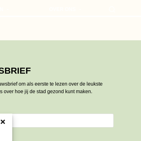
N
OVER ONS
Search
EN VOOR MOKUM
VOOR ONDERNEMERS
UTES
NIEUWSBRIEF
SBRIEF
euwsbrief om als eerste te lezen over de leukste
s over hoe jij de stad gezond kunt maken.