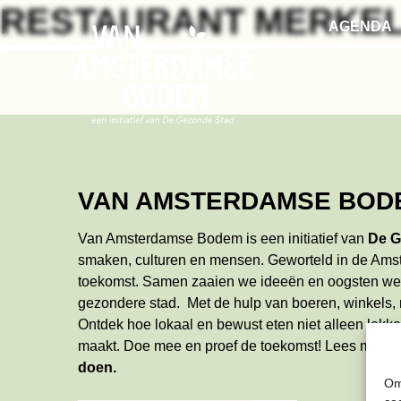
Skip
RESTAURANT MERKE
AGENDA
to
the
content
VAN AMSTERDAMSE BOD
Van Amsterdamse Bodem is een initiatief van
De G
smaken, culturen en mensen. Geworteld in de Ams
toekomst. Samen zaaien we ideeën en oogsten w
gezondere stad. Met de hulp van boeren, winkels,
Ontdek hoe lokaal en bewust eten niet alleen lekker
maakt. Doe mee en proef de toekomst!
Lees meer
doen
.
Om