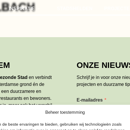
LBACH
INSPIRATIE
STADSHELDEN
PROJECTE
STADSVERHALEN
MOESTUIN
TIPS
SMAAKRO
COMPOSTEREN
EM
ONZE NIEUW
ezonde Stad
en verbindt
Schrijf je in voor onze ni
terdamse grond én de
projecten en duurzame tip
e een duurzamere en
 restaurants en bewoners.
E-mailadres
*
 is, maar ook het verschil
over
het team en wat wij
Beheer toestemming
 de beste ervaringen te bieden, gebruiken wij technologieën zoals
Naam
*