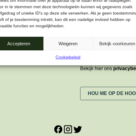
okies om informatie over je apparaat op te slaan en/of te raadplegen.
or in te stemmen met deze technologieën kunnen wij gegevens zoals
Voornaam
rfgedrag of unieke ID's op deze site verwerken. Als je geen toestemmin
ft of je toestemming intrekt, kan dit een nadelige invloed hebben op
paalde functies en mogelijkheden.
Privacy
*
Ja, ik wil graag de n
Accepteren
Weigeren
Bekijk voorkeuren
verwerking van mijn 
Cookiebeleid
Bekijk hier ons
privacybe