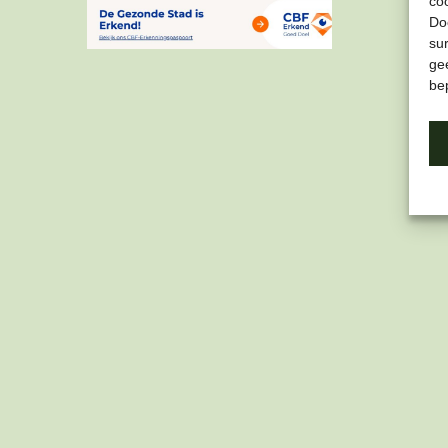
co
Do
su
gee
be