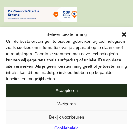
Beheer toestemming
Om de beste ervaringen te bieden, gebruiken wij technologieën
zoals cookies om informatie over je apparaat op te slaan en/of
te raadplegen. Door in te stemmen met deze technologieën
ONZE NIEUWSBRIEF
kunnen wij gegevens zoals surfgedrag of unieke ID's op deze
site verwerken. Als je geen toestemming geeft of je toestemming
Schrijf je in voor onze nieuwsbrief om als eerste te lezen
intrekt, kan dit een nadelige invloed hebben op bepaalde
over de leukste projecten en duurzame tips over hoe jij de
functies en mogelijkheden.
stad gezond kunt maken.
Accepteren
E-mailadres
*
Weigeren
Bekijk voorkeuren
Cookiebeleid
Naam
*