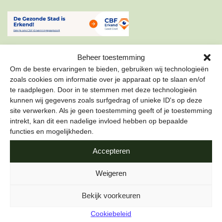
Beheer toestemming
Om de beste ervaringen te bieden, gebruiken wij technologieën
zoals cookies om informatie over je apparaat op te slaan en/of
te raadplegen. Door in te stemmen met deze technologieën
ONZE NIEUWSBRIEF
kunnen wij gegevens zoals surfgedrag of unieke ID's op deze
site verwerken. Als je geen toestemming geeft of je toestemming
Schrijf je in voor onze nieuwsbrief om als eerste te lezen
intrekt, kan dit een nadelige invloed hebben op bepaalde
over de leukste projecten en duurzame tips over hoe jij de
functies en mogelijkheden.
stad gezond kunt maken.
Accepteren
E-mailadres
*
Weigeren
Bekijk voorkeuren
Cookiebeleid
Naam
*