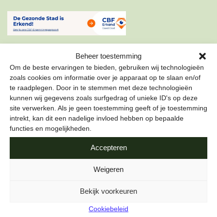
Beheer toestemming
Om de beste ervaringen te bieden, gebruiken wij technologieën
zoals cookies om informatie over je apparaat op te slaan en/of
te raadplegen. Door in te stemmen met deze technologieën
ONZE NIEUWSBRIEF
kunnen wij gegevens zoals surfgedrag of unieke ID's op deze
site verwerken. Als je geen toestemming geeft of je toestemming
Schrijf je in voor onze nieuwsbrief om als eerste te lezen
intrekt, kan dit een nadelige invloed hebben op bepaalde
over de leukste projecten en duurzame tips over hoe jij de
functies en mogelijkheden.
stad gezond kunt maken.
Accepteren
E-mailadres
*
Weigeren
Bekijk voorkeuren
Cookiebeleid
Naam
*