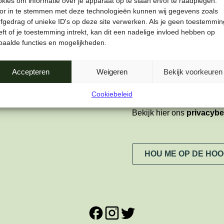
okies om informatie over je apparaat op te slaan en/of te raadplegen.
or in te stemmen met deze technologieën kunnen wij gegevens zoals
Voornaam
rfgedrag of unieke ID's op deze site verwerken. Als je geen toestemmin
ft of je toestemming intrekt, kan dit een nadelige invloed hebben op
paalde functies en mogelijkheden.
Privacy
*
Ja, ik wil graag de n
Accepteren
Weigeren
Bekijk voorkeuren
verwerking van mijn 
Cookiebeleid
Bekijk hier ons
privacybe