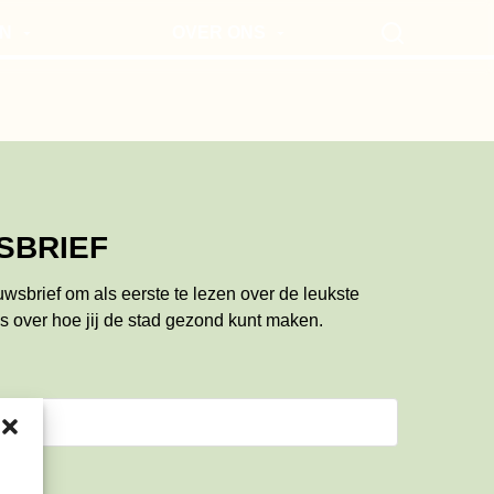
N
OVER ONS
Search
EN VOOR MOKUM
VOOR ONDERNEMERS
UTES
NIEUWSBRIEF
SBRIEF
euwsbrief om als eerste te lezen over de leukste
s over hoe jij de stad gezond kunt maken.