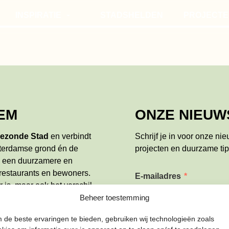
INSPIRATIE
STADSHELDEN
PROJECTE
STADSVERHALEN
MOESTUIN
TIPS
SMAAKRO
COMPOSTEREN
EM
ONZE NIEUW
ezonde Stad
en verbindt
Schrijf je in voor onze ni
terdamse grond én de
projecten en duurzame tip
e een duurzamere en
 restaurants en bewoners.
E-mailadres
*
 is, maar ook het verschil
over
het team en wat wij
Beheer toestemming
 de beste ervaringen te bieden, gebruiken wij technologieën zoals
Naam
*