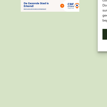
co
Do
su
gee
be