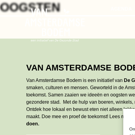
Skip
OOGSTEN
AGENDA
to
the
content
VAN AMSTERDAMSE BOD
Van Amsterdamse Bodem is een initiatief van
De G
smaken, culturen en mensen. Geworteld in de Ams
toekomst. Samen zaaien we ideeën en oogsten w
gezondere stad. Met de hulp van boeren, winkels,
Ontdek hoe lokaal en bewust eten niet alleen lekker
maakt. Doe mee en proef de toekomst!
Lees meer
doen
.
Om