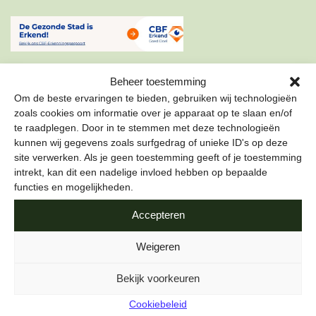
Beheer toestemming
Om de beste ervaringen te bieden, gebruiken wij technologieën
zoals cookies om informatie over je apparaat op te slaan en/of
te raadplegen. Door in te stemmen met deze technologieën
ONZE NIEUWSBRIEF
kunnen wij gegevens zoals surfgedrag of unieke ID's op deze
site verwerken. Als je geen toestemming geeft of je toestemming
Schrijf je in voor onze nieuwsbrief om als eerste te lezen
intrekt, kan dit een nadelige invloed hebben op bepaalde
over de leukste projecten en duurzame tips over hoe jij de
functies en mogelijkheden.
stad gezond kunt maken.
Accepteren
E-mailadres
*
Weigeren
Bekijk voorkeuren
Cookiebeleid
Naam
*