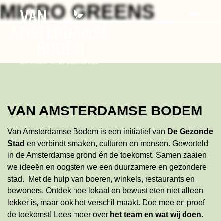
Search
Skip
MICRO GREENS
to
the
content
VAN AMSTERDAMSE BODEM
Van Amsterdamse Bodem is een initiatief van
De Gezonde
Stad
en verbindt smaken, culturen en mensen. Geworteld
in de Amsterdamse grond én de toekomst. Samen zaaien
we ideeën en oogsten we een duurzamere en gezondere
stad. Met de hulp van boeren, winkels, restaurants en
bewoners. Ontdek hoe lokaal en bewust eten niet alleen
lekker is, maar ook het verschil maakt. Doe mee en proef
de toekomst!
Lees meer
over
het team en wat wij doen
.