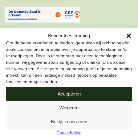
Beheer toestemming
Om de beste ervaringen te bieden, gebruiken wij technologieën
zoals cookies om informatie over je apparaat op te slaan en/of
te raadplegen. Door in te stemmen met deze technologieën
ONZE NIEUWSBRIEF
kunnen wij gegevens zoals surfgedrag of unieke ID's op deze
site verwerken. Als je geen toestemming geeft of je toestemming
Schrijf je in voor onze nieuwsbrief om als eerste te lezen
intrekt, kan dit een nadelige invloed hebben op bepaalde
over de leukste projecten en duurzame tips over hoe jij de
functies en mogelijkheden.
stad gezond kunt maken.
Accepteren
E-mailadres
*
Weigeren
Bekijk voorkeuren
Cookiebeleid
Naam
*