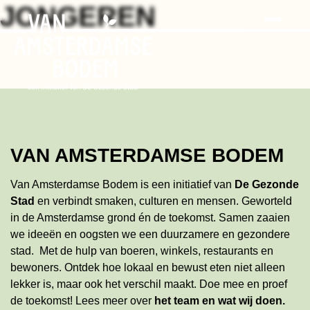
Search
Skip
JONGEREN
to
the
content
VAN AMSTERDAMSE BODEM
Van Amsterdamse Bodem is een initiatief van
De Gezonde
Stad
en verbindt smaken, culturen en mensen. Geworteld
in de Amsterdamse grond én de toekomst. Samen zaaien
we ideeën en oogsten we een duurzamere en gezondere
stad. Met de hulp van boeren, winkels, restaurants en
bewoners. Ontdek hoe lokaal en bewust eten niet alleen
lekker is, maar ook het verschil maakt. Doe mee en proef
de toekomst!
Lees meer
over
het team en wat wij doen
.