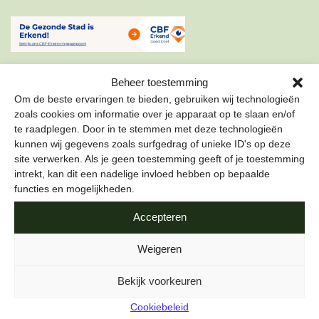
Beheer toestemming
Om de beste ervaringen te bieden, gebruiken wij technologieën
zoals cookies om informatie over je apparaat op te slaan en/of
te raadplegen. Door in te stemmen met deze technologieën
ONZE NIEUWSBRIEF
kunnen wij gegevens zoals surfgedrag of unieke ID's op deze
site verwerken. Als je geen toestemming geeft of je toestemming
Schrijf je in voor onze nieuwsbrief om als eerste te lezen
intrekt, kan dit een nadelige invloed hebben op bepaalde
over de leukste projecten en duurzame tips over hoe jij de
functies en mogelijkheden.
stad gezond kunt maken.
Accepteren
E-mailadres
*
Weigeren
Bekijk voorkeuren
Cookiebeleid
Naam
*