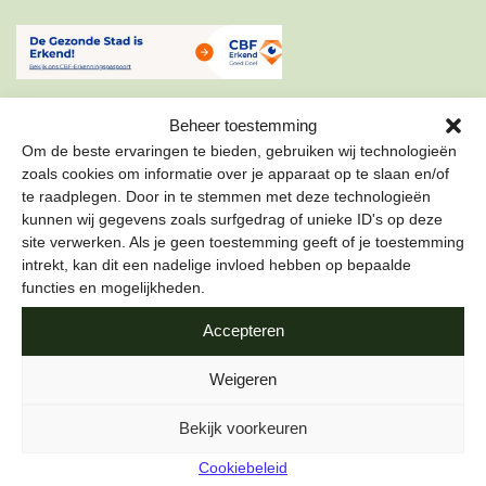
Beheer toestemming
Om de beste ervaringen te bieden, gebruiken wij technologieën
zoals cookies om informatie over je apparaat op te slaan en/of
te raadplegen. Door in te stemmen met deze technologieën
ONZE NIEUWSBRIEF
kunnen wij gegevens zoals surfgedrag of unieke ID's op deze
site verwerken. Als je geen toestemming geeft of je toestemming
Schrijf je in voor onze nieuwsbrief om als eerste te lezen
intrekt, kan dit een nadelige invloed hebben op bepaalde
over de leukste projecten en duurzame tips over hoe jij de
functies en mogelijkheden.
stad gezond kunt maken.
Accepteren
E-mailadres
*
Weigeren
Bekijk voorkeuren
Cookiebeleid
Naam
*