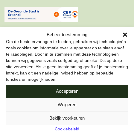
Beheer toestemming
Om de beste ervaringen te bieden, gebruiken wij technologieën
zoals cookies om informatie over je apparaat op te slaan en/of
te raadplegen. Door in te stemmen met deze technologieën
ONZE NIEUWSBRIEF
kunnen wij gegevens zoals surfgedrag of unieke ID's op deze
site verwerken. Als je geen toestemming geeft of je toestemming
Schrijf je in voor onze nieuwsbrief om als eerste te lezen
intrekt, kan dit een nadelige invloed hebben op bepaalde
over de leukste projecten en duurzame tips over hoe jij de
functies en mogelijkheden.
stad gezond kunt maken.
Accepteren
E-mailadres
*
Weigeren
Bekijk voorkeuren
Cookiebeleid
Naam
*