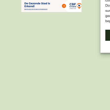
co
Do
su
gee
be