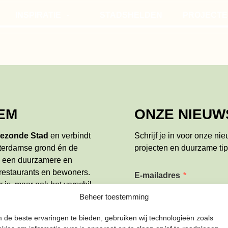
INSPIRATIE
STADSHELDEN
PROJECTE
STADSVERHALEN
MOESTUIN
TIPS
SMAAKRO
COMPOSTEREN
EM
ONZE NIEUW
ezonde Stad
en verbindt
Schrijf je in voor onze ni
terdamse grond én de
projecten en duurzame tip
e een duurzamere en
 restaurants en bewoners.
E-mailadres
*
 is, maar ook het verschil
over
het team en wat wij
Beheer toestemming
 de beste ervaringen te bieden, gebruiken wij technologieën zoals
Naam
*