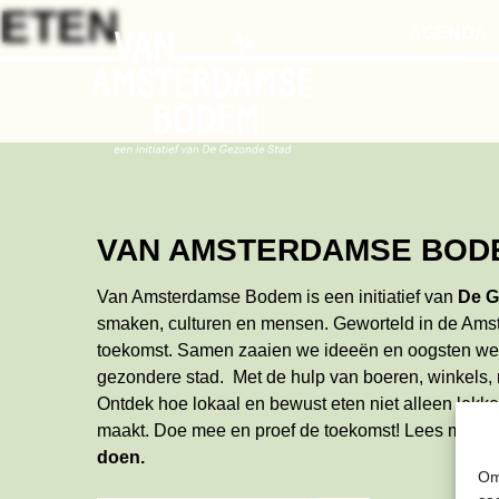
Skip
ETEN
AGENDA
to
the
content
VAN AMSTERDAMSE BOD
Van Amsterdamse Bodem is een initiatief van
De G
smaken, culturen en mensen. Geworteld in de Ams
toekomst. Samen zaaien we ideeën en oogsten w
gezondere stad. Met de hulp van boeren, winkels,
Ontdek hoe lokaal en bewust eten niet alleen lekker
maakt. Doe mee en proef de toekomst!
Lees meer
doen
.
Om