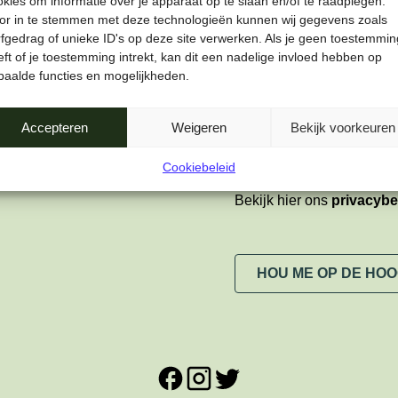
okies om informatie over je apparaat op te slaan en/of te raadplegen.
or in te stemmen met deze technologieën kunnen wij gegevens zoals
Voornaam
rfgedrag of unieke ID's op deze site verwerken. Als je geen toestemmin
ft of je toestemming intrekt, kan dit een nadelige invloed hebben op
paalde functies en mogelijkheden.
Privacy
*
Ja, ik wil graag de n
Accepteren
Weigeren
Bekijk voorkeuren
verwerking van mijn 
Cookiebeleid
Bekijk hier ons
privacybe