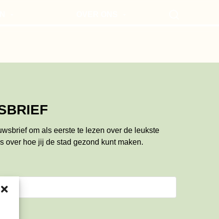
N
OVER ONS
Search
EN VOOR MOKUM
VOOR ONDERNEMERS
UTES
NIEUWSBRIEF
SBRIEF
euwsbrief om als eerste te lezen over de leukste
s over hoe jij de stad gezond kunt maken.