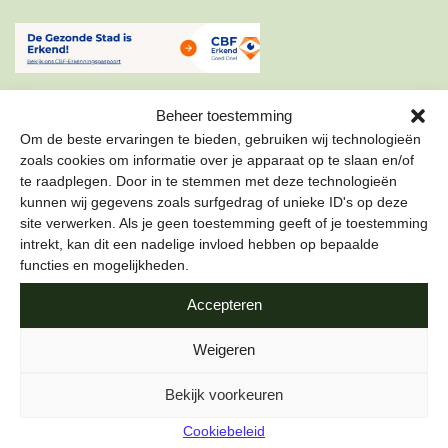
Beheer toestemming
Om de beste ervaringen te bieden, gebruiken wij technologieën
zoals cookies om informatie over je apparaat op te slaan en/of
te raadplegen. Door in te stemmen met deze technologieën
ONZE NIEUWSBRIEF
kunnen wij gegevens zoals surfgedrag of unieke ID's op deze
site verwerken. Als je geen toestemming geeft of je toestemming
Schrijf je in voor onze nieuwsbrief om als eerste te lezen
intrekt, kan dit een nadelige invloed hebben op bepaalde
over de leukste projecten en duurzame tips over hoe jij de
functies en mogelijkheden.
stad gezond kunt maken.
Accepteren
E-mailadres
*
Weigeren
Bekijk voorkeuren
Cookiebeleid
Naam
*