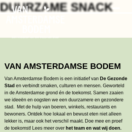
Search
Skip
DUURZAME SNACK
to
the
content
VAN AMSTERDAMSE BODEM
Van Amsterdamse Bodem is een initiatief van
De Gezonde
Stad
en verbindt smaken, culturen en mensen. Geworteld
in de Amsterdamse grond én de toekomst. Samen zaaien
we ideeën en oogsten we een duurzamere en gezondere
stad. Met de hulp van boeren, winkels, restaurants en
bewoners. Ontdek hoe lokaal en bewust eten niet alleen
lekker is, maar ook het verschil maakt. Doe mee en proef
de toekomst!
Lees meer
over
het team en wat wij doen
.