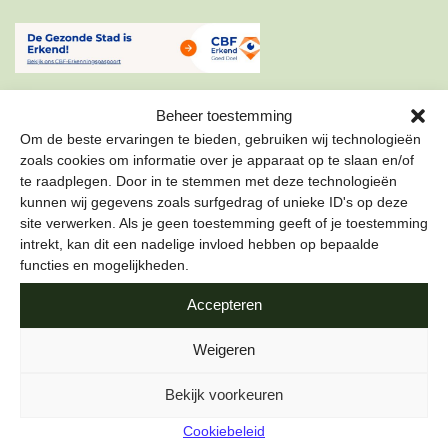
Beheer toestemming
Om de beste ervaringen te bieden, gebruiken wij technologieën
zoals cookies om informatie over je apparaat op te slaan en/of
te raadplegen. Door in te stemmen met deze technologieën
ONZE NIEUWSBRIEF
kunnen wij gegevens zoals surfgedrag of unieke ID's op deze
site verwerken. Als je geen toestemming geeft of je toestemming
Schrijf je in voor onze nieuwsbrief om als eerste te lezen
intrekt, kan dit een nadelige invloed hebben op bepaalde
over de leukste projecten en duurzame tips over hoe jij de
functies en mogelijkheden.
stad gezond kunt maken.
Accepteren
E-mailadres
*
Weigeren
Bekijk voorkeuren
Cookiebeleid
Naam
*