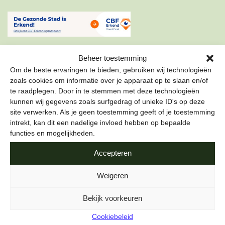
Beheer toestemming
Om de beste ervaringen te bieden, gebruiken wij technologieën
zoals cookies om informatie over je apparaat op te slaan en/of
te raadplegen. Door in te stemmen met deze technologieën
ONZE NIEUWSBRIEF
kunnen wij gegevens zoals surfgedrag of unieke ID's op deze
site verwerken. Als je geen toestemming geeft of je toestemming
Schrijf je in voor onze nieuwsbrief om als eerste te lezen
intrekt, kan dit een nadelige invloed hebben op bepaalde
over de leukste projecten en duurzame tips over hoe jij de
functies en mogelijkheden.
stad gezond kunt maken.
Accepteren
E-mailadres
*
Weigeren
Bekijk voorkeuren
Cookiebeleid
Naam
*