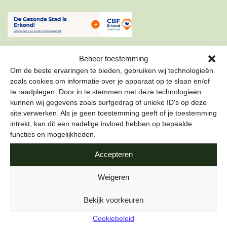
Beheer toestemming
Om de beste ervaringen te bieden, gebruiken wij technologieën
zoals cookies om informatie over je apparaat op te slaan en/of
te raadplegen. Door in te stemmen met deze technologieën
ONZE NIEUWSBRIEF
kunnen wij gegevens zoals surfgedrag of unieke ID's op deze
site verwerken. Als je geen toestemming geeft of je toestemming
Schrijf je in voor onze nieuwsbrief om als eerste te lezen
intrekt, kan dit een nadelige invloed hebben op bepaalde
over de leukste projecten en duurzame tips over hoe jij de
functies en mogelijkheden.
stad gezond kunt maken.
Accepteren
E-mailadres
*
Weigeren
Bekijk voorkeuren
Cookiebeleid
Naam
*