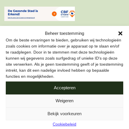
Beheer toestemming
Om de beste ervaringen te bieden, gebruiken wij technologieën
zoals cookies om informatie over je apparaat op te slaan en/of
te raadplegen. Door in te stemmen met deze technologieën
ONZE NIEUWSBRIEF
kunnen wij gegevens zoals surfgedrag of unieke ID's op deze
site verwerken. Als je geen toestemming geeft of je toestemming
Schrijf je in voor onze nieuwsbrief om als eerste te lezen
intrekt, kan dit een nadelige invloed hebben op bepaalde
over de leukste projecten en duurzame tips over hoe jij de
functies en mogelijkheden.
stad gezond kunt maken.
Accepteren
E-mailadres
*
Weigeren
Bekijk voorkeuren
Cookiebeleid
Naam
*