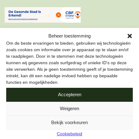
Beheer toestemming
Om de beste ervaringen te bieden, gebruiken wij technologieën
zoals cookies om informatie over je apparaat op te slaan en/of
te raadplegen. Door in te stemmen met deze technologieën
ONZE NIEUWSBRIEF
kunnen wij gegevens zoals surfgedrag of unieke ID's op deze
site verwerken. Als je geen toestemming geeft of je toestemming
Schrijf je in voor onze nieuwsbrief om als eerste te lezen
intrekt, kan dit een nadelige invloed hebben op bepaalde
over de leukste projecten en duurzame tips over hoe jij de
functies en mogelijkheden.
stad gezond kunt maken.
Accepteren
E-mailadres
*
Weigeren
Bekijk voorkeuren
Cookiebeleid
Naam
*