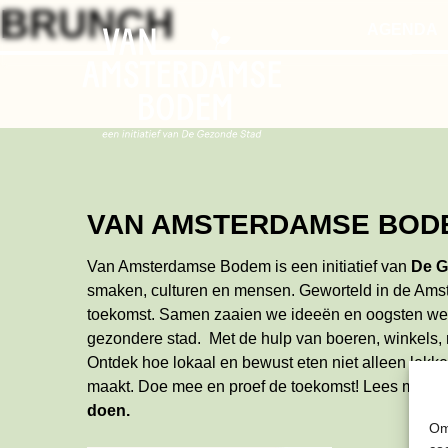
Skip
BRUNCH
AGENDA
to
the
content
VAN AMSTERDAMSE BOD
Van Amsterdamse Bodem is een initiatief van
De G
smaken, culturen en mensen. Geworteld in de Ams
toekomst. Samen zaaien we ideeën en oogsten w
gezondere stad. Met de hulp van boeren, winkels,
Ontdek hoe lokaal en bewust eten niet alleen lekker
maakt. Doe mee en proef de toekomst!
Lees meer
doen
.
Om