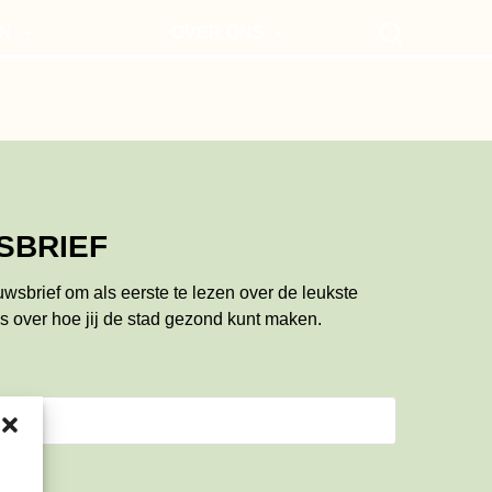
N
OVER ONS
Search
EN VOOR MOKUM
VOOR ONDERNEMERS
UTES
NIEUWSBRIEF
SBRIEF
euwsbrief om als eerste te lezen over de leukste
s over hoe jij de stad gezond kunt maken.