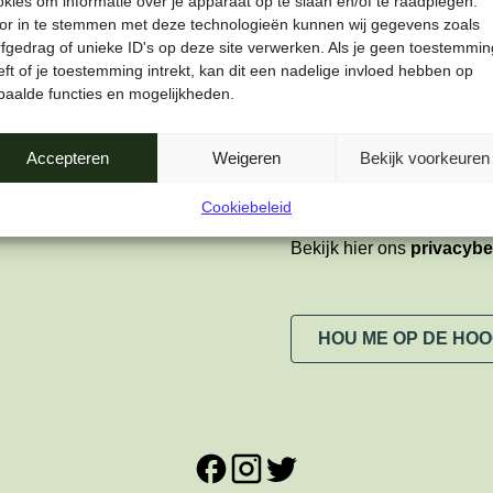
okies om informatie over je apparaat op te slaan en/of te raadplegen.
or in te stemmen met deze technologieën kunnen wij gegevens zoals
Voornaam
rfgedrag of unieke ID's op deze site verwerken. Als je geen toestemmin
ft of je toestemming intrekt, kan dit een nadelige invloed hebben op
paalde functies en mogelijkheden.
Privacy
*
Ja, ik wil graag de n
Accepteren
Weigeren
Bekijk voorkeuren
verwerking van mijn 
Cookiebeleid
Bekijk hier ons
privacybe