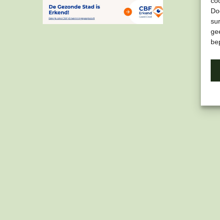
co
Do
su
gee
be