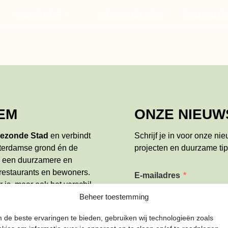
INSPIRATIE
STADSHELDEN
PROJECTE
STADSVERHALEN
MOESTUIN
TIPS
SMAAKRO
COMPOSTEREN
EM
ONZE NIEUW
ezonde Stad
en verbindt
Schrijf je in voor onze ni
terdamse grond én de
projecten en duurzame tip
e een duurzamere en
 restaurants en bewoners.
E-mailadres
*
 is, maar ook het verschil
over
het team en wat wij
Beheer toestemming
 de beste ervaringen te bieden, gebruiken wij technologieën zoals
Naam
*