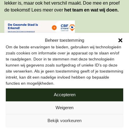
lekker is, maar ook het verschil maakt. Doe mee en proef
de toekomst!
Lees meer
over
het team en wat wij doen
.
Beheer toestemming
Om de beste ervaringen te bieden, gebruiken wij technologieën
zoals cookies om informatie over je apparaat op te slaan en/of
te raadplegen. Door in te stemmen met deze technologieën
kunnen wij gegevens zoals surfgedrag of unieke ID's op deze
ONZE NIEUWSBRIEF
site verwerken. Als je geen toestemming geeft of je toestemming
intrekt, kan dit een nadelige invloed hebben op bepaalde
Schrijf je in voor onze nieuwsbrief om als eerste te lezen
functies en mogelijkheden.
over de leukste projecten en duurzame tips over hoe jij de
Accepteren
stad gezond kunt maken.
Weigeren
E-mailadres
*
Bekijk voorkeuren