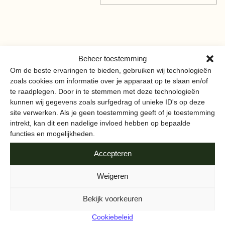
Beheer toestemming
Om de beste ervaringen te bieden, gebruiken wij technologieën
zoals cookies om informatie over je apparaat op te slaan en/of
te raadplegen. Door in te stemmen met deze technologieën
kunnen wij gegevens zoals surfgedrag of unieke ID's op deze
VAN AMSTERDAMSE BODEM
site verwerken. Als je geen toestemming geeft of je toestemming
intrekt, kan dit een nadelige invloed hebben op bepaalde
functies en mogelijkheden.
Van Amsterdamse Bodem is een initiatief van
De Gezonde
Stad
en verbindt smaken, culturen en mensen. Geworteld
Accepteren
in de Amsterdamse grond én de toekomst. Samen zaaien
we ideeën en oogsten we een duurzamere en gezondere
Weigeren
stad. Met de hulp van boeren, winkels, restaurants en
bewoners. Ontdek hoe lokaal en bewust eten niet alleen
Bekijk voorkeuren
lekker is, maar ook het verschil maakt. Doe mee en proef
Cookiebeleid
de toekomst!
Lees meer
over
het team en wat wij doen
.