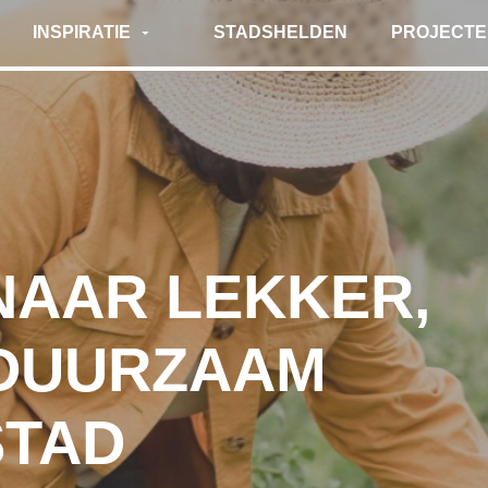
INSPIRATIE
STADSHELDEN
PROJECTE
STADSVERHALEN
MOESTUIN
TIPS
SMAAKRO
COMPOSTEREN
NAAR LEKKER,
 DUURZAAM
STAD