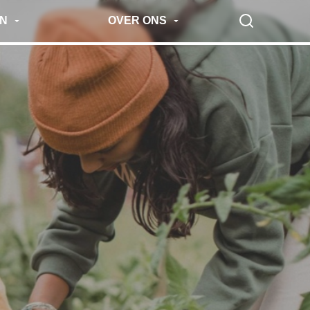
N
OVER ONS
Search
EN VOOR MOKUM
VOOR ONDERNEMERS
UTES
NIEUWSBRIEF