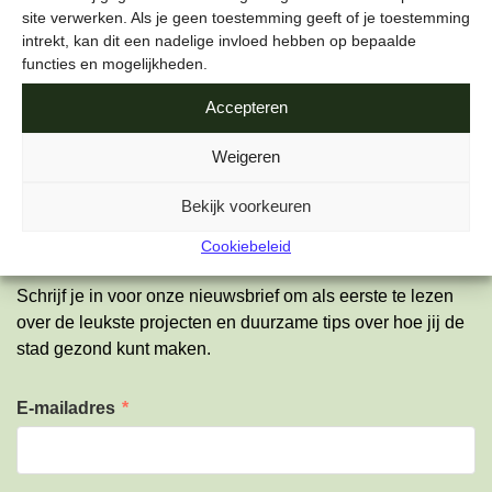
site verwerken. Als je geen toestemming geeft of je toestemming
de toekomst!
Lees meer
over
het team en wat wij doen
.
intrekt, kan dit een nadelige invloed hebben op bepaalde
functies en mogelijkheden.
Accepteren
Weigeren
Bekijk voorkeuren
ONZE NIEUWSBRIEF
Cookiebeleid
Schrijf je in voor onze nieuwsbrief om als eerste te lezen
over de leukste projecten en duurzame tips over hoe jij de
stad gezond kunt maken.
E-mailadres
*