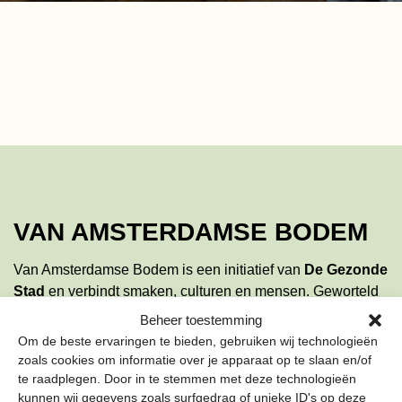
VAN AMSTERDAMSE BODEM
Van Amsterdamse Bodem is een initiatief van
De Gezonde
Stad
en verbindt smaken, culturen en mensen. Geworteld
in de Amsterdamse grond én de toekomst. Samen zaaien
Beheer toestemming
we ideeën en oogsten we een duurzamere en gezondere
Om de beste ervaringen te bieden, gebruiken wij technologieën
stad. Met de hulp van boeren, winkels, restaurants en
zoals cookies om informatie over je apparaat op te slaan en/of
bewoners. Ontdek hoe lokaal en bewust eten niet alleen
te raadplegen. Door in te stemmen met deze technologieën
kunnen wij gegevens zoals surfgedrag of unieke ID's op deze
lekker is, maar ook het verschil maakt. Doe mee en proef