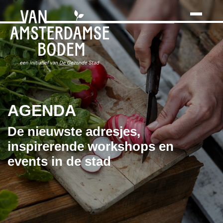
Search
Skip
to
the
content
AGENDA
De nieuwste adresjes,
inspirerende workshops en
events in de stad